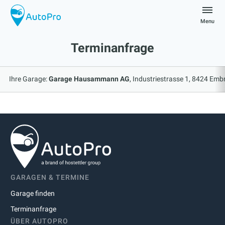
Skip
to
Menu
content
autopro
Terminanfrage
Ihre Garage:
Garage Hausammann AG
Industriestrasse 1, 8424 Emb
GARAGEN & TERMINE
Garage finden
Terminanfrage
ÜBER AUTOPRO