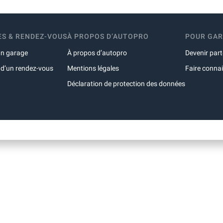
S & RENDEZ-VOUS
À PROPOS D’AUTOPRO
POUR GA
un garage
À propos d’autopro
Devenir part
 d’un rendez-vous
Mentions légales
Faire conna
Déclaration de protection des données