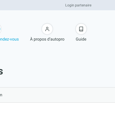
Login partenaire
endez-vous
À propos d’autopro
Guide
s
ln