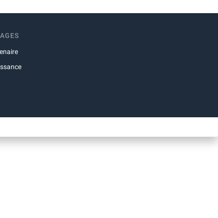
RAGES
enaire
issance