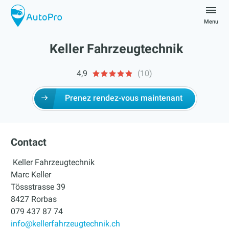
Skip
to
Menu
content
autopro
Keller Fahrzeugtechnik
4,9
(10)
Prenez rendez-vous maintenant
Contact
Keller Fahrzeugtechnik
Marc Keller
Tössstrasse 39
8427 Rorbas
079 437 87 74
info@kellerfahrzeugtechnik.ch