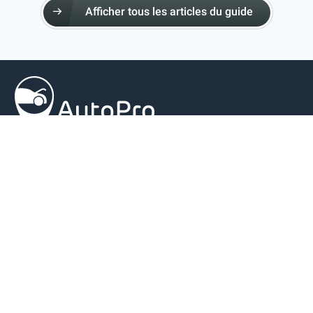
Afficher tous les articles du guide
GARAGES & RENDEZ-VOUS
Trouver un garage
Convenir d’un rendez-vous
À PROPOS D’AUTOPRO
À propos d’autopro
Mentions légales
Déclaration de protection des données
POUR GARAGES